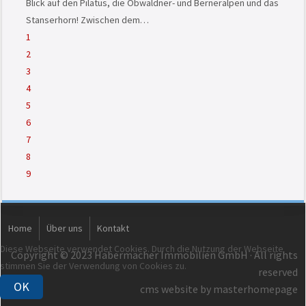
Blick auf den Pilatus, die Obwaldner- und Berneralpen und das
Stanserhorn! Zwischen dem…
1
2
3
4
5
6
7
8
9
Home
Über uns
Kontakt
Diese Webseite verwendet Cookies. Durch die Nutzung der Webseite
Copyright © 2023 Habermacher Immobilien GmbH · All rights
stimmen Sie der Verwendung von Cookies zu.
reserved
OK
cms website by masterhomepage